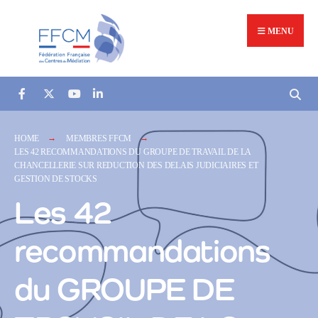
MENU
HOME
MEMBRES FFCM
LES 42 RECOMMANDATIONS DU GROUPE DE TRAVAIL DE LA
CHANCELLERIE SUR REDUCTION DES DELAIS JUDICIAIRES ET
GESTION DE STOCKS
Les 42
recommandations
du GROUPE DE