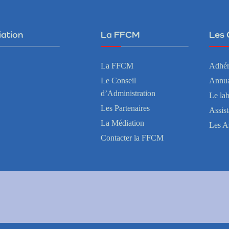
iation
La FFCM
Les 
La FFCM
Adhér
Le Conseil
Annua
d’Administration
Le la
Les Partenaires
Assis
La Médiation
Les A
Contacter la FFCM