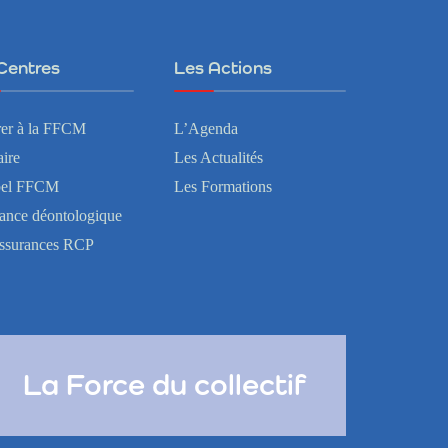
Centres
Les Actions
er à la FFCM
L’Agenda
ire
Les Actualités
bel FFCM
Les Formations
tance déontologique
ssurances RCP
La Force du collectif