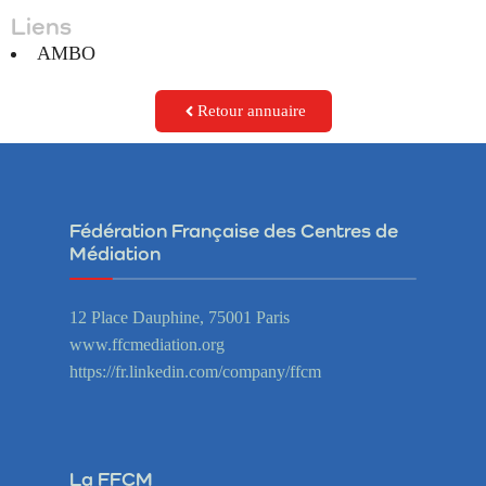
Liens
AMBO
Retour annuaire
Fédération Française des Centres de
Médiation
12 Place Dauphine, 75001 Paris
www.ffcmediation.org
https://fr.linkedin.com/company/ffcm
La FFCM