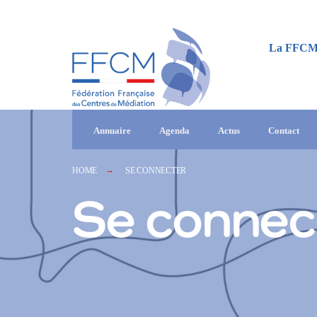
La FFC
Annuaire
Agenda
Actus
Contact
HOME
SE CONNECTER
Se connec