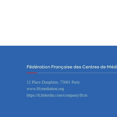
Fédération Française des Centres de Méd
12 Place Dauphine, 75001 Paris
www.ffcmediation.org
https://fr.linkedin.com/company/ffcm