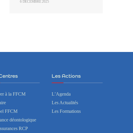
6 DÉCEMBRE 2025
Centres
Les Actions
er à la FFCM
L’Agenda
ire
Les Actualités
bel FFCM
Les Formations
tance déontologique
ssurances RCP