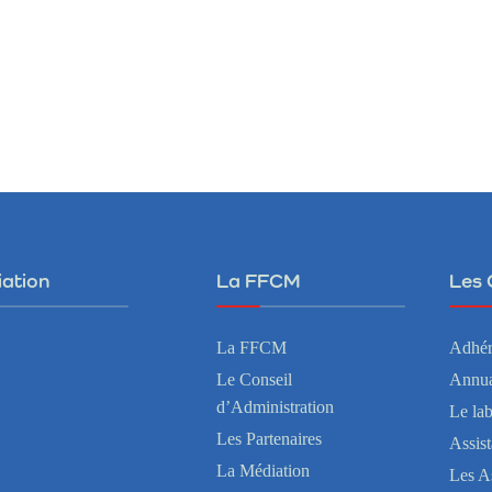
iation
La FFCM
Les 
La FFCM
Adhér
Le Conseil
Annua
d’Administration
Le la
Les Partenaires
Assis
La Médiation
Les A