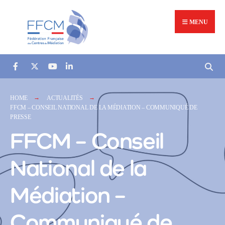
MENU
HOME
ACTUALITÉS
FFCM – CONSEIL NATIONAL DE LA MÉDIATION – COMMUNIQUÉ DE
PRESSE
FFCM – Conseil
National de la
Médiation –
Communiqué de