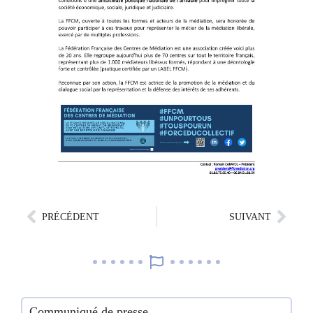
PRÉCÉDENT
SUIVANT
Communiqué de presse
1e