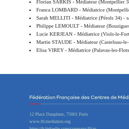
Florian SARKIS - Médiateur (Montpellier 3
Franca LOMBARD - Médiatrice (Montpellie
Sarah MELLITI - Médiatrice (Pérols 34) -
s
Philippe LEMOULT - Médiateur (Bouzigues
Lucie KERJEAN - Médiatrice (Viols-le-Fort
Martin STAUDE - Médiateur (Castelnau-le-
Elisa VIREY - Médiatrice (Palavas-les-Flot
Fédération Française des Centres de Méd
12 Place Dauphine, 75001 Paris
www.ffcmediation.org
https://fr.linkedin.com/company/ffcm