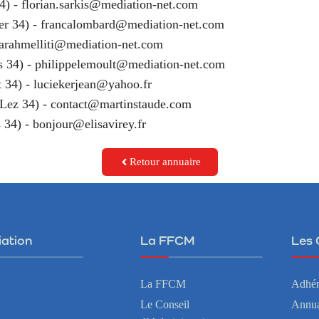
4) -
florian.sarkis@mediation-net.com
r 34) -
francalombard@mediation-net.com
arahmelliti@mediation-net.com
 34) -
philippelemoult@mediation-net.com
 34) -
luciekerjean@yahoo.fr
Lez 34) -
contact@martinstaude.com
s 34) -
bonjour@elisavirey.fr
Retour annuaire
iation
La FFCM
Les 
La FFCM
Adhér
Le Conseil
Annua