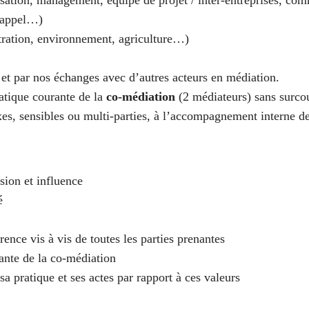
isation, management, équipe de projet / inter-entreprises, c
d’appel…)
stration, environnement, agriculture…)
s et par nos échanges avec d’autres acteurs en médiation.
atique courante de la
co-médiation
(2 médiateurs) sans surcout
xes, sensibles ou multi-parties, à l’accompagnement interne
sion et influence
é
nce vis à vis de toutes les parties prenantes
ante de la co-médiation
a pratique et ses actes par rapport à ces valeurs