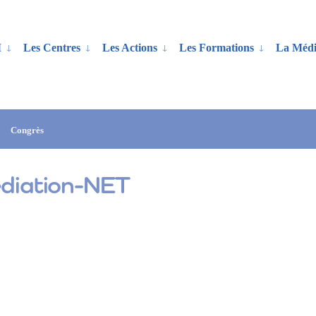
M
Les Centres
Les Actions
Les Formations
La Médi
Congrès
édiation-NET