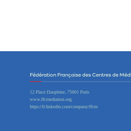
Fédération Française des Centres de Méd
12 Place Dauphine, 75001 Paris
www.ffcmediation.org
https://fr.linkedin.com/company/ffcm