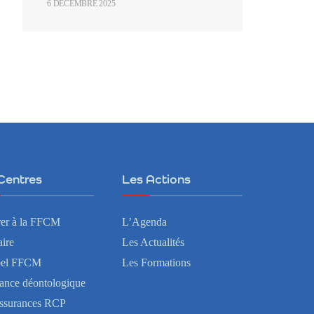
6 DÉCEMBRE 2025
Centres
Les Actions
er à la FFCM
L’Agenda
ire
Les Actualités
bel FFCM
Les Formations
tance déontologique
ssurances RCP