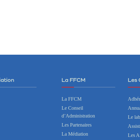
iation
La FFCM
Les 
La FFCM
Adhér
Le Conseil
Annua
d’Administration
Le la
Les Partenaires
Assis
La Médiation
Les A